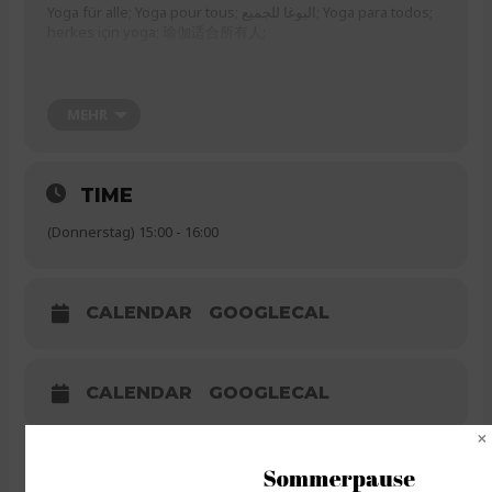
Yoga für alle; Yoga pour tous; اليوغا للجميع; Yoga para todos;
herkes için yoga; 瑜伽适合所有人;
Wann: Jede Woche Donnerstag/ every thursday, 14:00–15:00
Uhr, Start: 5. März
MEHR
Wo: Karl- Marx- Str. 163 12043 Berlin, 3 Obergeschoss
Mitbringen/brin
g: Gemütliche Kleidung und
eine Yoga Matte wenn du eine hast/
comfortable clothes and if you have a yoga mat
TIME
(Donnerstag) 15:00 - 16:00
CALENDAR
GOOGLECAL
CALENDAR
GOOGLECAL
Sommerpause 