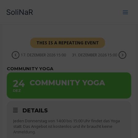
Zum
SoliNaR
Inhalt
springen
THIS IS A REPEATING EVENT
17. DEZEMBER 2026 15:00
31. DEZEMBER 2026 15:00
COMMUNITY YOGA
24
COMMUNITY YOGA
DEZ
DETAILS
Jeden Donnerstag von 14:00 bis 15:00 Uhr findet das Yoga
statt: Das Angebot ist kostenlos und ihr braucht keine
Anmeldung.