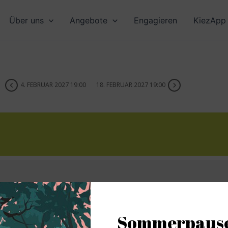
Über uns
Angebote
Engagieren
KiezApp 
4. FEBRUAR 2027 19:00
18. FEBRUAR 2027 19:00
0 Uhr bei SoliNaR in der Karl-Marx-Straße 163 12043 Berlin. 3. O
ußerhalb des Klassenraums und der Schule verbessern und andere 
Sommerpause
iner gemütlichen Atmosphäre bei Tee & Keksen kennenlernen? Dann 