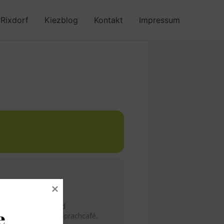
Rixdorf
Kiezblog
Kontakt
Impressum
G.
Deutschlernende und
 
komme zu unserem Sprachcafé.